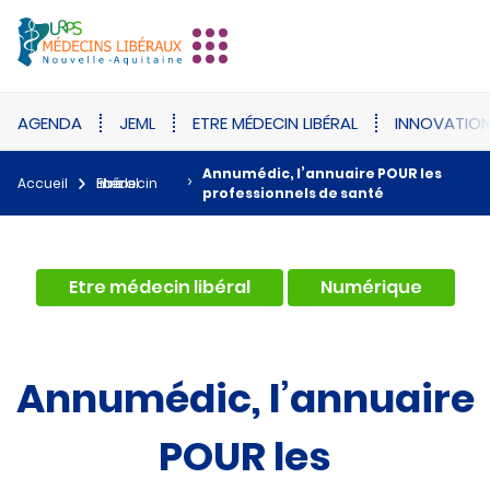
AGENDA
JEML
ETRE MÉDECIN LIBÉRAL
INNOVATIO
Annumédic, l’annuaire POUR les
Accueil
Etre médecin libéral
professionnels de santé
,
Etre médecin libéral
Numérique
Annumédic, l’annuaire
POUR les