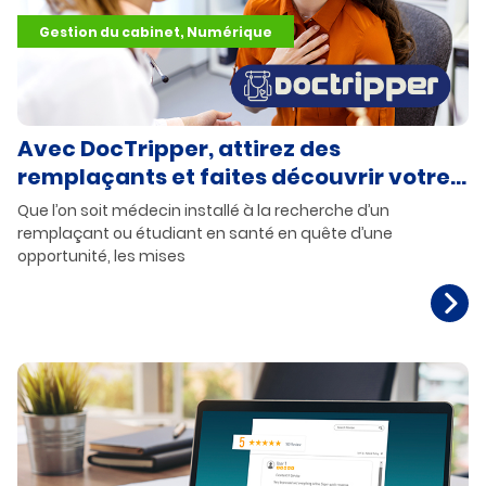
Gestion du cabinet, Numérique
Avec DocTripper, attirez des
remplaçants et faites découvrir votre
territoire
Que l’on soit médecin installé à la recherche d’un
remplaçant ou étudiant en santé en quête d’une
opportunité, les mises