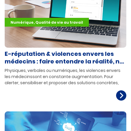
Numérique, Qualité de vie au travail
E-réputation & violences envers les
médecins : faire entendre la réalité, ne
plus banaliser
Physiques, verbales ou numériques, les violences envers
les médecinssont en constante augmentation. Pour
alerter, sensibiliser et proposer des solutions concrètes,