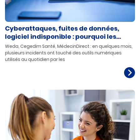
Cyberattaques, fuites de données,
logiciel indisponible : pourquoi les
médecins libéraux ne peuvent plus se
Weda, Cegedim Santé, MédecinDirect : en quelques mois,
croire à l’abri ?
plusieurs incidents ont touché des outils numériques
utilisés au quotidien par les