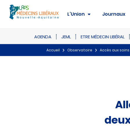
L’Union
Journaux
AGENDA
JEML
ETRE MÉDECIN LIBÉRAL
Accueil
Observatoire
Accès aux soins
Al
deux