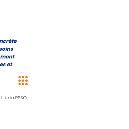
ncrète
soins
lement
es et
t de la PPSO.