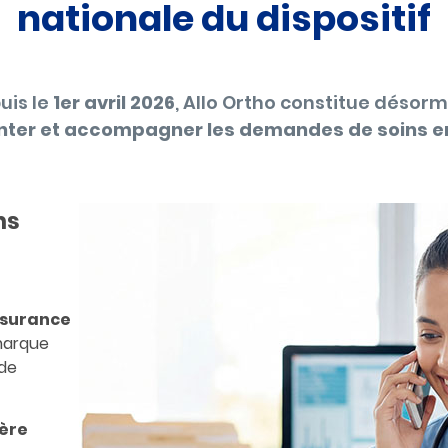
nationale du dispositif
uis le
1er avril 2026
, Allo Ortho constitue désor
enter et accompagner les demandes de soins e
ns
ssurance
 marque
 de
ière