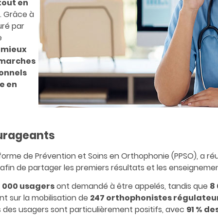
tout en
. Grâce à
uré par
e
e
mieux
démarches
ionnels
e en
ourageants
eforme de Prévention et Soins en Orthophonie (PPSO), a réu
 afin de partager les premiers résultats et les enseignem
1 000 usagers
ont demandé à être appelés, tandis que
8
nt sur la mobilisation de
247 orthophonistes régulateu
s des usagers sont particulièrement positifs, avec
91 % de