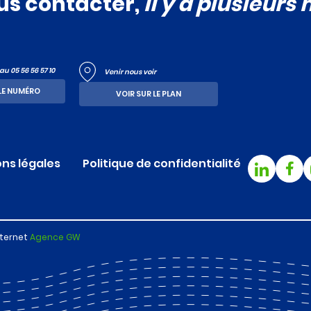
us contacter,
il y a plusieurs
u 05 56 56 57 10
Venir nous voir
LE NUMÉRO
VOIR SUR LE PLAN
ns légales
Politique de confidentialité
nternet
Agence GW