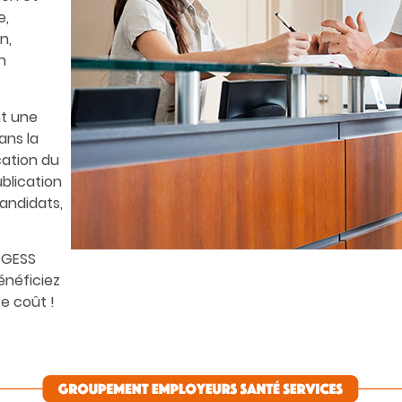
e,
n,
n
nt une
ans la
cation du
ublication
candidats,
e GESS
énéficiez
re coût !