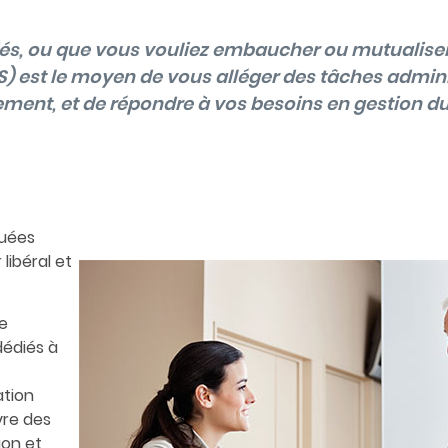
iés, ou que vous vouliez embaucher ou mutualise
) est le moyen de vous alléger des tâches adminis
ement, et de répondre à vos besoins en gestion d
tuées
libéral et
re
dédiés à
ation
vre des
ion et