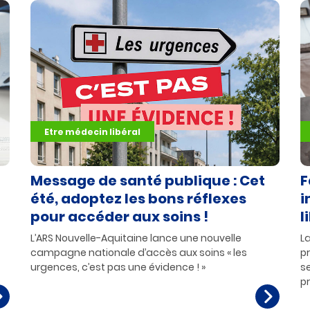
Etre médecin libéral
Message de santé publique : Cet
F
été, adoptez les bons réflexes
i
pour accéder aux soins !
l
L’ARS Nouvelle-Aquitaine lance une nouvelle
L
campagne nationale d’accès aux soins « les
pr
urgences, c’est pas une évidence ! »
s
p