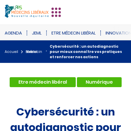
AGENDA
JEML
ETRE MÉDECIN LIBÉRAL
INNOVATIO
Cybersécurité : un autodiagnostic
Accueil
Etre médecin libéral
pour mieux connaître vos pratiques
et renforcer nos actions
,
Etre médecin libéral
Numérique
Cybersécurité : un
autodiagnostic pour