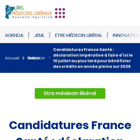
AGENDA
JEML
ETRE MÉDECIN LIBÉRAL
INNOVATIO
Candidatures France Santé :
déclaration impérative à faire d’ici le
Accueil
Etre médecin libéral
10 juillet au plus tard pour bénéficier
des crédits en année pleine sur 2026
Etre médecin libéral
Candidatures France