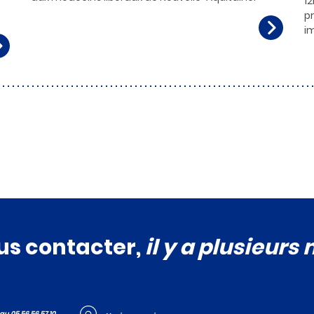
12
p
i
us contacter,
il y a plusieurs
u 05 56 56 57 10