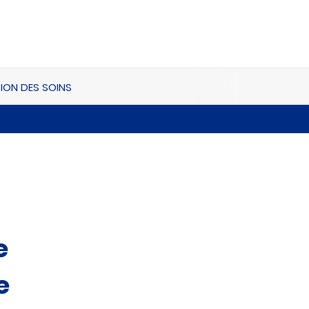
ION DES SOINS
e
e