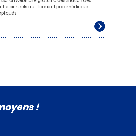
h30, un webinaire gratuit à destination des
rofessionnels médicaux et paramédicaux
mpliqués
 moyens !